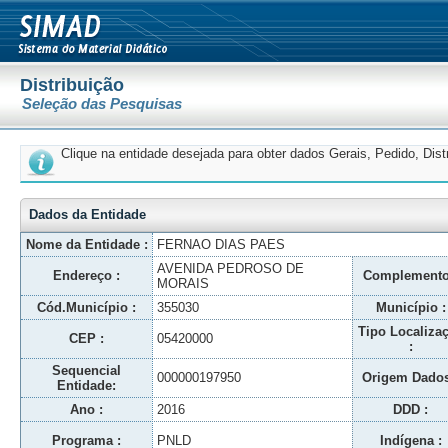
Distribuição
Seleção das Pesquisas
Clique na entidade desejada para obter dados Gerais, Pedido, Dis
Dados da Entidade
Nome da Entidade :
FERNAO DIAS PAES
AVENIDA PEDROSO DE
Endereço :
Complemento
MORAIS
Cód.Município :
355030
Município :
Tipo Localiza
CEP :
05420000
:
Sequencial
000000197950
Origem Dados
Entidade:
Ano :
2016
DDD :
Programa :
PNLD
Indígena :