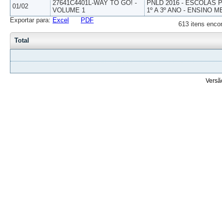
27641C4401L-WAY TO GO! -
PNLD 2016 - ESCOLAS
01/02
VOLUME 1
1º A 3º ANO - ENSINO M
Exportar para:
Excel
PDF
613 itens enco
Total
Versã