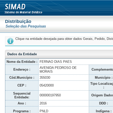
Distribuição
Seleção das Pesquisas
Clique na entidade desejada para obter dados Gerais, Pedido, Dis
Dados da Entidade
Nome da Entidade :
FERNAO DIAS PAES
AVENIDA PEDROSO DE
Endereço :
Complemento
MORAIS
Cód.Município :
355030
Município :
Tipo Localiza
CEP :
05420000
:
Sequencial
000000197950
Origem Dados
Entidade:
Ano :
2016
DDD :
Programa :
PNLD
Indígena :