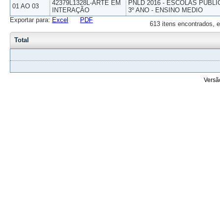
42379L1328L-ARTE EM
PNLD 2016 - ESCOLAS PUBLI
01 AO 03
INTERAÇÃO
3º ANO - ENSINO MEDIO
Exportar para:
Excel
PDF
613 itens encontrados, e
Total
Versã