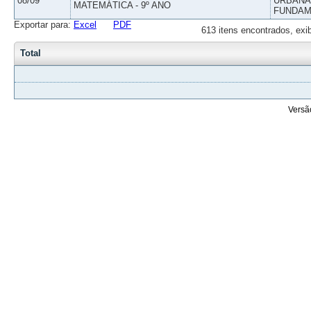
08/09
URBANAS
MATEMÁTICA - 9º ANO
FUNDAM
Exportar para:
Excel
PDF
613 itens encontrados, exi
Total
Versã