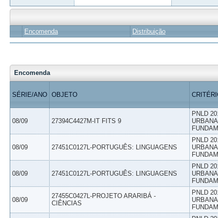
Encomenda
Distribuição
Encomenda
SÉRIE/ANO
OBJETO
CRITÉR
PNLD 20
08/09
27394C4427M-IT FITS 9
URBANAS
FUNDAM
PNLD 20
08/09
27451C0127L-PORTUGUÊS: LINGUAGENS
URBANAS
FUNDAM
PNLD 20
08/09
27451C0127L-PORTUGUÊS: LINGUAGENS
URBANAS
FUNDAM
PNLD 20
27455C0427L-PROJETO ARARIBÁ -
08/09
URBANAS
CIÊNCIAS
FUNDAM