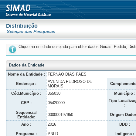
Distribuição
Seleção das Pesquisas
Clique na entidade desejada para obter dados Gerais, Pedido, Dis
Dados da Entidade
Nome da Entidade :
FERNAO DIAS PAES
AVENIDA PEDROSO DE
Endereço :
Complemento
MORAIS
Cód.Município :
355030
Município :
Tipo Localiza
CEP :
05420000
:
Sequencial
000000197950
Origem Dados
Entidade:
Ano :
2016
DDD :
Programa :
PNLD
Indígena :