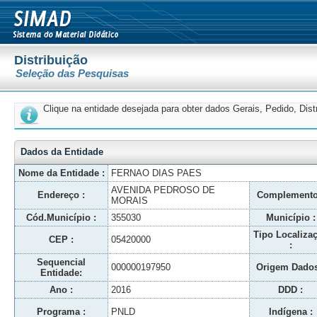
Distribuição
Seleção das Pesquisas
Clique na entidade desejada para obter dados Gerais, Pedido, Dis
Dados da Entidade
Nome da Entidade :
FERNAO DIAS PAES
AVENIDA PEDROSO DE
Endereço :
Complemento
MORAIS
Cód.Município :
355030
Município :
Tipo Localiza
CEP :
05420000
:
Sequencial
000000197950
Origem Dados
Entidade:
Ano :
2016
DDD :
Programa :
PNLD
Indígena :