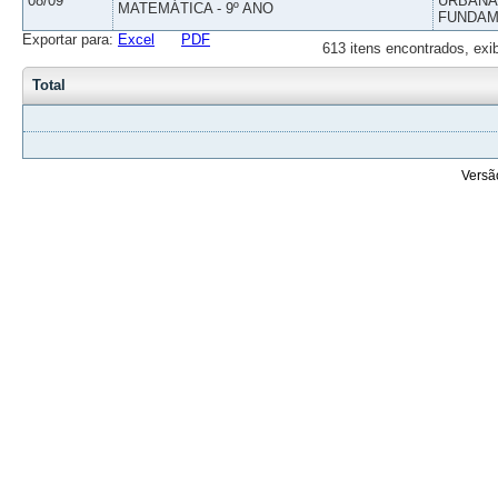
08/09
URBANAS
MATEMÁTICA - 9º ANO
FUNDAM
Exportar para:
Excel
PDF
613 itens encontrados, exi
Total
Versã