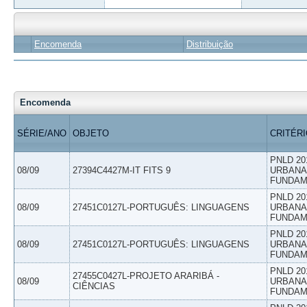
Encomenda
Distribuição
Encomenda
SÉRIE/ANO
OBJETO
CRITÉR
PNLD 20
08/09
27394C4427M-IT FITS 9
URBANAS
FUNDAM
PNLD 20
08/09
27451C0127L-PORTUGUÊS: LINGUAGENS
URBANAS
FUNDAM
PNLD 20
08/09
27451C0127L-PORTUGUÊS: LINGUAGENS
URBANAS
FUNDAM
PNLD 20
27455C0427L-PROJETO ARARIBÁ -
08/09
URBANAS
CIÊNCIAS
FUNDAM