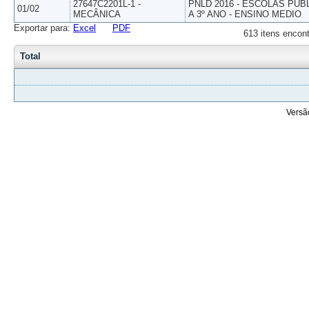
27647C2201L-1 -
PNLD 2016 - ESCOLAS PUB
01/02
MECÂNICA
A 3º ANO - ENSINO MEDIO
Exportar para:
Excel
PDF
613 itens encont
Total
Versã