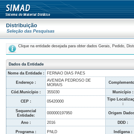
Distribuição
Seleção das Pesquisas
Clique na entidade desejada para obter dados Gerais, Pedido, Dis
Dados da Entidade
Nome da Entidade :
FERNAO DIAS PAES
AVENIDA PEDROSO DE
Endereço :
Complemento
MORAIS
Cód.Município :
355030
Município :
Tipo Localiza
CEP :
05420000
:
Sequencial
000000197950
Origem Dados
Entidade:
Ano :
2016
DDD :
Programa :
PNLD
Indígena :