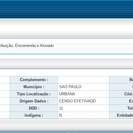
tribuição, Encomenda e Alunado
Complemento :
Ba
Município :
SAO PAULO
Tipo Localização :
URBANA
Cód.
Origem Dados :
CENSO EFETIVADO
Es
DDD :
11
Tel
Indígena :
N
Entidade