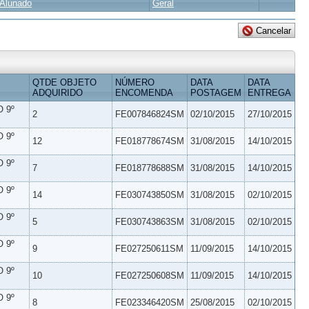
Alunado
Geral
QTDE OBJETO
NÚMERO
DATA
DATA
ADQUIRIDO
ENCOMENDA
POSTAGEM
ENTREGA
 9º
2
FE007846824SM
02/10/2015
27/10/2015
 9º
12
FE018778674SM
31/08/2015
14/10/2015
 9º
7
FE018778688SM
31/08/2015
14/10/2015
 9º
14
FE030743850SM
31/08/2015
02/10/2015
 9º
5
FE030743863SM
31/08/2015
02/10/2015
 9º
9
FE027250611SM
11/09/2015
14/10/2015
 9º
10
FE027250608SM
11/09/2015
14/10/2015
 9º
8
FE023346420SM
25/08/2015
02/10/2015