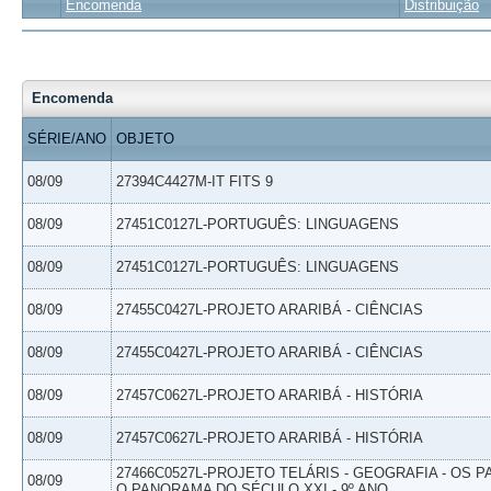
Encomenda
Distribuição
Encomenda
SÉRIE/ANO
OBJETO
08/09
27394C4427M-IT FITS 9
08/09
27451C0127L-PORTUGUÊS: LINGUAGENS
08/09
27451C0127L-PORTUGUÊS: LINGUAGENS
08/09
27455C0427L-PROJETO ARARIBÁ - CIÊNCIAS
08/09
27455C0427L-PROJETO ARARIBÁ - CIÊNCIAS
08/09
27457C0627L-PROJETO ARARIBÁ - HISTÓRIA
08/09
27457C0627L-PROJETO ARARIBÁ - HISTÓRIA
27466C0527L-PROJETO TELÁRIS - GEOGRAFIA - OS 
08/09
O PANORAMA DO SÉCULO XXI - 9º ANO