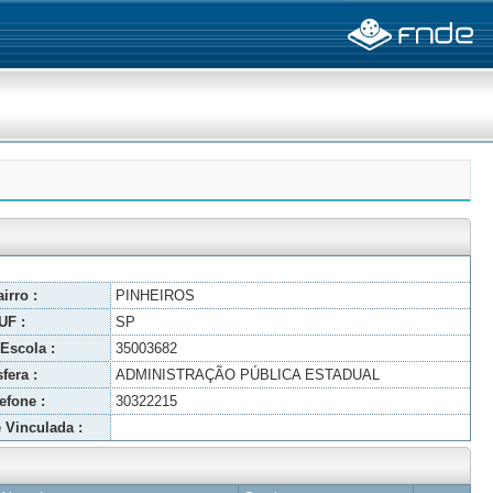
irro :
PINHEIROS
UF :
SP
Escola :
35003682
fera :
ADMINISTRAÇÃO PÚBLICA ESTADUAL
efone :
30322215
 Vinculada :