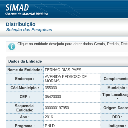
Distribuição
Seleção das Pesquisas
Clique na entidade desejada para obter dados Gerais, Pedido, Dis
Dados da Entidade
Nome da Entidade :
FERNAO DIAS PAES
AVENIDA PEDROSO DE
Endereço :
Complemento
MORAIS
Cód.Município :
355030
Município :
Tipo Localiza
CEP :
05420000
:
Sequencial
000000197950
Origem Dados
Entidade:
Ano :
2016
DDD :
Programa :
PNLD
Indígena :