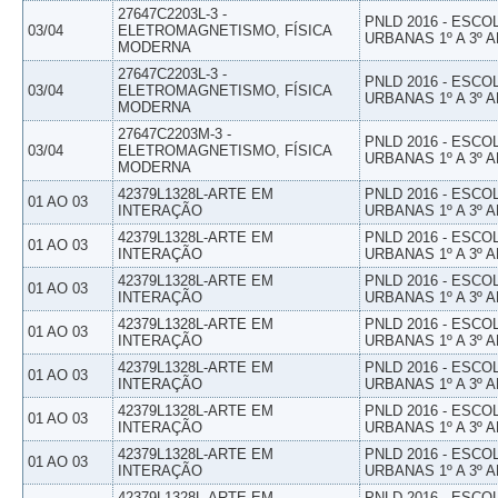
27647C2203L-3 -
PNLD 2016 - ESCO
03/04
ELETROMAGNETISMO, FÍSICA
URBANAS 1º A 3º 
MODERNA
27647C2203L-3 -
PNLD 2016 - ESCO
03/04
ELETROMAGNETISMO, FÍSICA
URBANAS 1º A 3º 
MODERNA
27647C2203M-3 -
PNLD 2016 - ESCO
03/04
ELETROMAGNETISMO, FÍSICA
URBANAS 1º A 3º 
MODERNA
42379L1328L-ARTE EM
PNLD 2016 - ESCO
01 AO 03
INTERAÇÃO
URBANAS 1º A 3º 
42379L1328L-ARTE EM
PNLD 2016 - ESCO
01 AO 03
INTERAÇÃO
URBANAS 1º A 3º 
42379L1328L-ARTE EM
PNLD 2016 - ESCO
01 AO 03
INTERAÇÃO
URBANAS 1º A 3º 
42379L1328L-ARTE EM
PNLD 2016 - ESCO
01 AO 03
INTERAÇÃO
URBANAS 1º A 3º 
42379L1328L-ARTE EM
PNLD 2016 - ESCO
01 AO 03
INTERAÇÃO
URBANAS 1º A 3º 
42379L1328L-ARTE EM
PNLD 2016 - ESCO
01 AO 03
INTERAÇÃO
URBANAS 1º A 3º 
42379L1328L-ARTE EM
PNLD 2016 - ESCO
01 AO 03
INTERAÇÃO
URBANAS 1º A 3º 
42379L1328L-ARTE EM
PNLD 2016 - ESCO