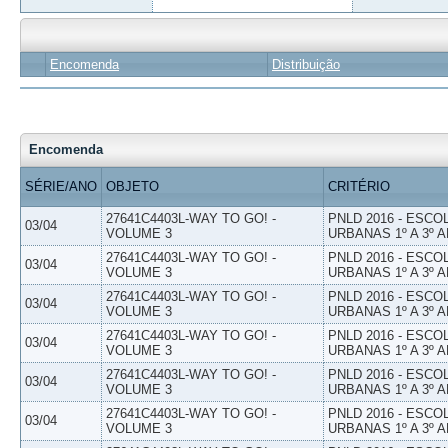
Encomenda
Distribuição
Encomenda
SÉRIE/ANO
OBJETO
CRITÉRIO
27641C4403L-WAY TO GO! -
PNLD 2016 - ESCO
03/04
VOLUME 3
URBANAS 1º A 3º 
27641C4403L-WAY TO GO! -
PNLD 2016 - ESCO
03/04
VOLUME 3
URBANAS 1º A 3º 
27641C4403L-WAY TO GO! -
PNLD 2016 - ESCO
03/04
VOLUME 3
URBANAS 1º A 3º 
27641C4403L-WAY TO GO! -
PNLD 2016 - ESCO
03/04
VOLUME 3
URBANAS 1º A 3º 
27641C4403L-WAY TO GO! -
PNLD 2016 - ESCO
03/04
VOLUME 3
URBANAS 1º A 3º 
27641C4403L-WAY TO GO! -
PNLD 2016 - ESCO
03/04
VOLUME 3
URBANAS 1º A 3º 