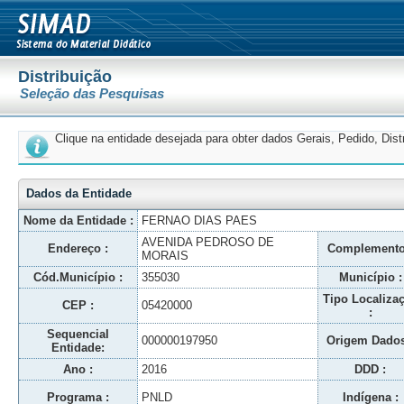
Distribuição
Seleção das Pesquisas
Clique na entidade desejada para obter dados Gerais, Pedido, Dis
Dados da Entidade
Nome da Entidade :
FERNAO DIAS PAES
AVENIDA PEDROSO DE
Endereço :
Complemento
MORAIS
Cód.Município :
355030
Município :
Tipo Localiza
CEP :
05420000
:
Sequencial
000000197950
Origem Dados
Entidade:
Ano :
2016
DDD :
Programa :
PNLD
Indígena :