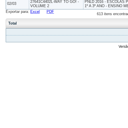
27641C4402L-WAY TO GO! -
PNLD 2016 - ESCOLAS
02/03
VOLUME 2
1º A 3º ANO - ENSINO M
Exportar para:
Excel
PDF
613 itens encontra
Total
Versã