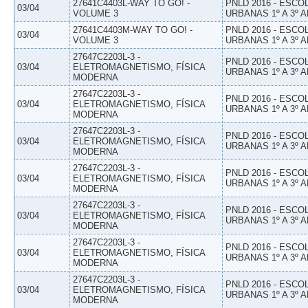
27641C4403L-WAY TO GO! -
PNLD 2016 - ESCO
03/04
VOLUME 3
URBANAS 1º A 3º 
27641C4403M-WAY TO GO! -
PNLD 2016 - ESCO
03/04
VOLUME 3
URBANAS 1º A 3º 
27647C2203L-3 -
PNLD 2016 - ESCO
03/04
ELETROMAGNETISMO, FÍSICA
URBANAS 1º A 3º 
MODERNA
27647C2203L-3 -
PNLD 2016 - ESCO
03/04
ELETROMAGNETISMO, FÍSICA
URBANAS 1º A 3º 
MODERNA
27647C2203L-3 -
PNLD 2016 - ESCO
03/04
ELETROMAGNETISMO, FÍSICA
URBANAS 1º A 3º 
MODERNA
27647C2203L-3 -
PNLD 2016 - ESCO
03/04
ELETROMAGNETISMO, FÍSICA
URBANAS 1º A 3º 
MODERNA
27647C2203L-3 -
PNLD 2016 - ESCO
03/04
ELETROMAGNETISMO, FÍSICA
URBANAS 1º A 3º 
MODERNA
27647C2203L-3 -
PNLD 2016 - ESCO
03/04
ELETROMAGNETISMO, FÍSICA
URBANAS 1º A 3º 
MODERNA
27647C2203L-3 -
PNLD 2016 - ESCO
03/04
ELETROMAGNETISMO, FÍSICA
URBANAS 1º A 3º 
MODERNA