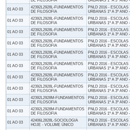
DE FILOSOFIA
URBANAS 1º A 3º ANO 
42392L2928L-FUNDAMENTOS
PNLD 2016 - ESCOLAS
01 AO 03
DE FILOSOFIA
URBANAS 1º A 3º ANO 
42392L2928L-FUNDAMENTOS
PNLD 2016 - ESCOLAS
01 AO 03
DE FILOSOFIA
URBANAS 1º A 3º ANO 
42392L2928L-FUNDAMENTOS
PNLD 2016 - ESCOLAS
01 AO 03
DE FILOSOFIA
URBANAS 1º A 3º ANO 
42392L2928L-FUNDAMENTOS
PNLD 2016 - ESCOLAS
01 AO 03
DE FILOSOFIA
URBANAS 1º A 3º ANO 
42392L2928L-FUNDAMENTOS
PNLD 2016 - ESCOLAS
01 AO 03
DE FILOSOFIA
URBANAS 1º A 3º ANO 
42392L2928L-FUNDAMENTOS
PNLD 2016 - ESCOLAS
01 AO 03
DE FILOSOFIA
URBANAS 1º A 3º ANO 
42392L2928L-FUNDAMENTOS
PNLD 2016 - ESCOLAS
01 AO 03
DE FILOSOFIA
URBANAS 1º A 3º ANO 
42392L2928L-FUNDAMENTOS
PNLD 2016 - ESCOLAS
01 AO 03
DE FILOSOFIA
URBANAS 1º A 3º ANO 
42392L2928M-FUNDAMENTOS
PNLD 2016 - ESCOLAS
01 AO 03
DE FILOSOFIA
URBANAS 1º A 3º ANO 
42392L2928M-FUNDAMENTOS
PNLD 2016 - ESCOLAS
01 AO 03
DE FILOSOFIA
URBANAS 1º A 3º ANO 
42406L2828L-SOCIOLOGIA
PNLD 2016 - ESCOLAS
01 AO 03
HOJE - VOLUME ÚNICO
URBANAS 1º A 3º ANO 