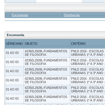
Encomenda
Distribuição
Encomenda
SÉRIE/ANO
OBJETO
CRITÉRIO
42392L2928L-FUNDAMENTOS
PNLD 2016 - ESCOLAS
01 AO 03
DE FILOSOFIA
URBANAS 1º A 3º ANO 
42392L2928L-FUNDAMENTOS
PNLD 2016 - ESCOLAS
01 AO 03
DE FILOSOFIA
URBANAS 1º A 3º ANO 
42392L2928L-FUNDAMENTOS
PNLD 2016 - ESCOLAS
01 AO 03
DE FILOSOFIA
URBANAS 1º A 3º ANO 
42392L2928L-FUNDAMENTOS
PNLD 2016 - ESCOLAS
01 AO 03
DE FILOSOFIA
URBANAS 1º A 3º ANO 
42392L2928L-FUNDAMENTOS
PNLD 2016 - ESCOLAS
01 AO 03
DE FILOSOFIA
URBANAS 1º A 3º ANO 
42392L2928L-FUNDAMENTOS
PNLD 2016 - ESCOLAS
01 AO 03
DE FILOSOFIA
URBANAS 1º A 3º ANO 