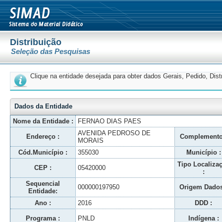
Distribuição
Seleção das Pesquisas
Clique na entidade desejada para obter dados Gerais, Pedido, Dis
Dados da Entidade
Nome da Entidade :
FERNAO DIAS PAES
AVENIDA PEDROSO DE
Endereço :
Complemento
MORAIS
Cód.Município :
355030
Município :
Tipo Localiza
CEP :
05420000
:
Sequencial
000000197950
Origem Dados
Entidade:
Ano :
2016
DDD :
Programa :
PNLD
Indígena :