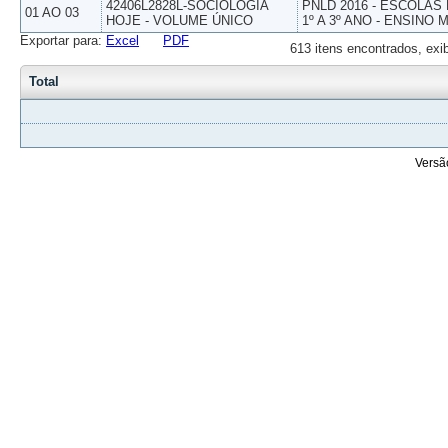
42406L2828L-SOCIOLOGIA
PNLD 2016 - ESCOLAS
01 AO 03
HOJE - VOLUME ÚNICO
1º A 3º ANO - ENSINO 
Exportar para:
Excel
PDF
613 itens encontrados, exi
Total
Versã