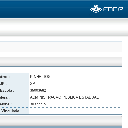
irro :
PINHEIROS
UF :
SP
Escola :
35003682
fera :
ADMINISTRAÇÃO PÚBLICA ESTADUAL
efone :
30322215
 Vinculada :