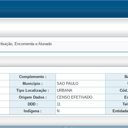
tribuição, Encomenda e Alunado
Complemento :
Ba
Município :
SAO PAULO
Tipo Localização :
URBANA
Cód.
Origem Dados :
CENSO EFETIVADO
Es
DDD :
11
Tel
Indígena :
N
Entidade