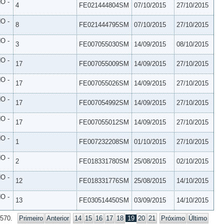
O -
4
FE021444804SM
07/10/2015
27/10/2015
O -
8
FE021444795SM
07/10/2015
27/10/2015
O -
3
FE007055030SM
14/09/2015
08/10/2015
O -
17
FE007055009SM
14/09/2015
27/10/2015
O -
17
FE007055026SM
14/09/2015
27/10/2015
O -
17
FE007054992SM
14/09/2015
27/10/2015
O -
17
FE007055012SM
14/09/2015
27/10/2015
O -
1
FE007232208SM
01/10/2015
27/10/2015
O -
2
FE018331780SM
25/08/2015
02/10/2015
O -
12
FE018331776SM
25/08/2015
14/10/2015
O -
13
FE030514450SM
03/09/2015
14/10/2015
 570.
Primeiro
Anterior
14
15
16
17
18
19
20
21
Próximo
Último