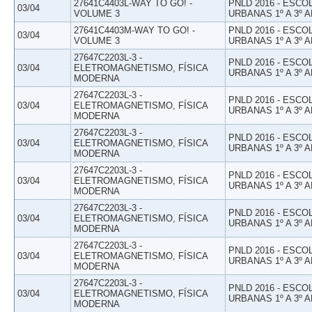
27641C4403L-WAY TO GO! -
PNLD 2016 - ESCO
03/04
VOLUME 3
URBANAS 1º A 3º 
27641C4403M-WAY TO GO! -
PNLD 2016 - ESCO
03/04
VOLUME 3
URBANAS 1º A 3º 
27647C2203L-3 -
PNLD 2016 - ESCO
03/04
ELETROMAGNETISMO, FÍSICA
URBANAS 1º A 3º 
MODERNA
27647C2203L-3 -
PNLD 2016 - ESCO
03/04
ELETROMAGNETISMO, FÍSICA
URBANAS 1º A 3º 
MODERNA
27647C2203L-3 -
PNLD 2016 - ESCO
03/04
ELETROMAGNETISMO, FÍSICA
URBANAS 1º A 3º 
MODERNA
27647C2203L-3 -
PNLD 2016 - ESCO
03/04
ELETROMAGNETISMO, FÍSICA
URBANAS 1º A 3º 
MODERNA
27647C2203L-3 -
PNLD 2016 - ESCO
03/04
ELETROMAGNETISMO, FÍSICA
URBANAS 1º A 3º 
MODERNA
27647C2203L-3 -
PNLD 2016 - ESCO
03/04
ELETROMAGNETISMO, FÍSICA
URBANAS 1º A 3º 
MODERNA
27647C2203L-3 -
PNLD 2016 - ESCO
03/04
ELETROMAGNETISMO, FÍSICA
URBANAS 1º A 3º 
MODERNA