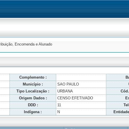
tribuição, Encomenda e Alunado
Complemento :
Ba
Município :
SAO PAULO
Tipo Localização :
URBANA
Cód.
Origem Dados :
CENSO EFETIVADO
Es
DDD :
11
Tel
Indígena :
N
Entidade