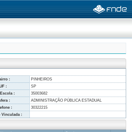
irro :
PINHEIROS
UF :
SP
Escola :
35003682
fera :
ADMINISTRAÇÃO PÚBLICA ESTADUAL
efone :
30322215
 Vinculada :