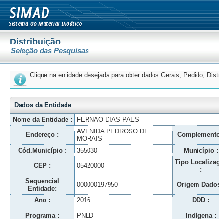
Distribuição
Seleção das Pesquisas
Clique na entidade desejada para obter dados Gerais, Pedido, Dis
Dados da Entidade
Nome da Entidade :
FERNAO DIAS PAES
AVENIDA PEDROSO DE
Endereço :
Complemento
MORAIS
Cód.Município :
355030
Município :
Tipo Localiza
CEP :
05420000
:
Sequencial
000000197950
Origem Dados
Entidade:
Ano :
2016
DDD :
Programa :
PNLD
Indígena :