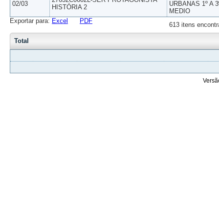
02/03
URBANAS 1º A 3
HISTÓRIA 2
MEDIO
Exportar para:
Excel
PDF
613 itens encontr
Total
Versã