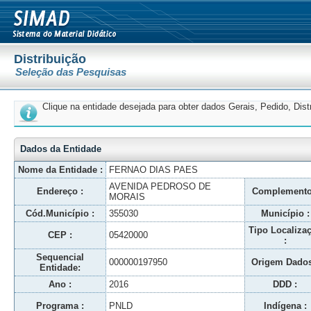
Distribuição
Seleção das Pesquisas
Clique na entidade desejada para obter dados Gerais, Pedido, Dis
Dados da Entidade
Nome da Entidade :
FERNAO DIAS PAES
AVENIDA PEDROSO DE
Endereço :
Complemento
MORAIS
Cód.Município :
355030
Município :
Tipo Localiza
CEP :
05420000
:
Sequencial
000000197950
Origem Dados
Entidade:
Ano :
2016
DDD :
Programa :
PNLD
Indígena :