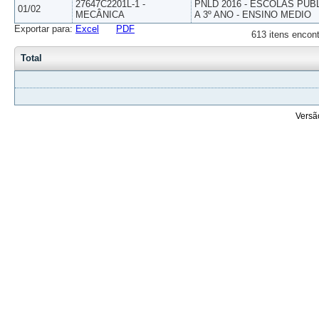
27647C2201L-1 -
PNLD 2016 - ESCOLAS PUB
01/02
MECÂNICA
A 3º ANO - ENSINO MEDIO
Exportar para:
Excel
PDF
613 itens encont
Total
Versã