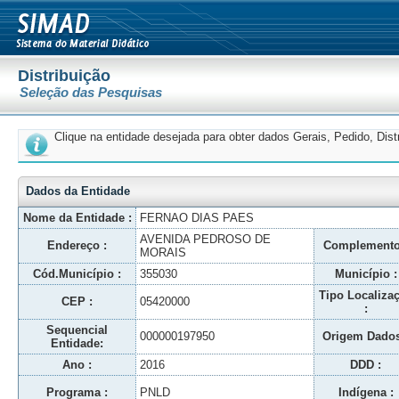
Distribuição
Seleção das Pesquisas
Clique na entidade desejada para obter dados Gerais, Pedido, Dis
Dados da Entidade
Nome da Entidade :
FERNAO DIAS PAES
AVENIDA PEDROSO DE
Endereço :
Complemento
MORAIS
Cód.Município :
355030
Município :
Tipo Localiza
CEP :
05420000
:
Sequencial
000000197950
Origem Dados
Entidade:
Ano :
2016
DDD :
Programa :
PNLD
Indígena :