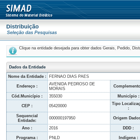
Distribuição
Seleção das Pesquisas
Clique na entidade desejada para obter dados Gerais, Pedido, Dis
Dados da Entidade
Nome da Entidade :
FERNAO DIAS PAES
AVENIDA PEDROSO DE
Endereço :
Complemento
MORAIS
Cód.Município :
355030
Município :
Tipo Localiza
CEP :
05420000
:
Sequencial
000000197950
Origem Dados
Entidade:
Ano :
2016
DDD :
Programa :
PNLD
Indígena :