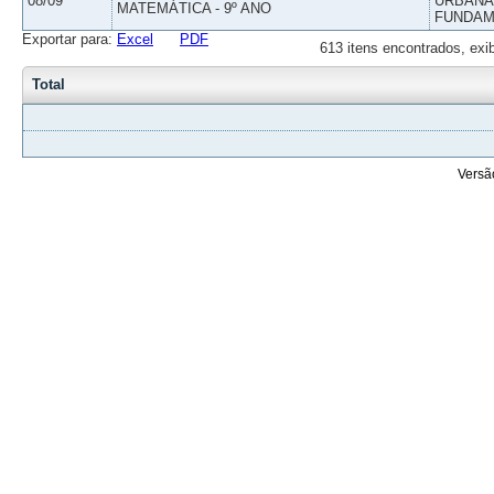
08/09
URBANAS
MATEMÁTICA - 9º ANO
FUNDAM
Exportar para:
Excel
PDF
613 itens encontrados, exi
Total
Versã