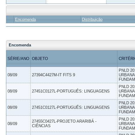
Encomenda
Distribuição
Encomenda
SÉRIE/ANO
OBJETO
CRITÉR
PNLD 20
08/09
27394C4427M-IT FITS 9
URBANAS
FUNDAM
PNLD 20
08/09
27451C0127L-PORTUGUÊS: LINGUAGENS
URBANAS
FUNDAM
PNLD 20
08/09
27451C0127L-PORTUGUÊS: LINGUAGENS
URBANAS
FUNDAM
PNLD 20
27455C0427L-PROJETO ARARIBÁ -
08/09
URBANAS
CIÊNCIAS
FUNDAM