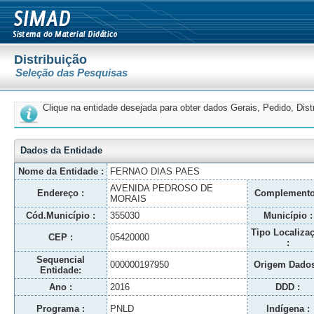
Distribuição
Seleção das Pesquisas
Clique na entidade desejada para obter dados Gerais, Pedido, Dis
Dados da Entidade
Nome da Entidade :
FERNAO DIAS PAES
AVENIDA PEDROSO DE
Endereço :
Complemento
MORAIS
Cód.Município :
355030
Município :
Tipo Localiza
CEP :
05420000
:
Sequencial
000000197950
Origem Dados
Entidade:
Ano :
2016
DDD :
Programa :
PNLD
Indígena :