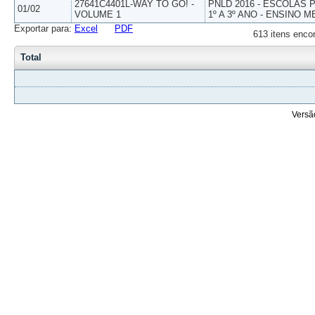
27641C4401L-WAY TO GO! -
PNLD 2016 - ESCOLAS
01/02
VOLUME 1
1º A 3º ANO - ENSINO M
Exportar para:
Excel
PDF
613 itens enco
Total
Versã