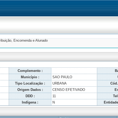
tribuição, Encomenda e Alunado
Complemento :
Ba
Município :
SAO PAULO
Tipo Localização :
URBANA
Cód.
Origem Dados :
CENSO EFETIVADO
Es
DDD :
11
Tel
Indígena :
N
Entidade