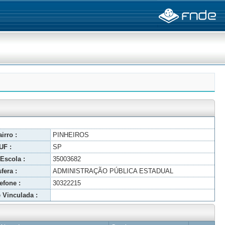
irro :
PINHEIROS
UF :
SP
Escola :
35003682
fera :
ADMINISTRAÇÃO PÚBLICA ESTADUAL
efone :
30322215
 Vinculada :