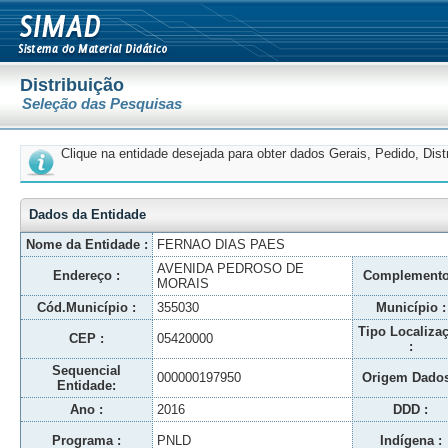
Distribuição
Seleção das Pesquisas
Clique na entidade desejada para obter dados Gerais, Pedido, Dis
Dados da Entidade
Nome da Entidade :
FERNAO DIAS PAES
AVENIDA PEDROSO DE
Endereço :
Complemento
MORAIS
Cód.Município :
355030
Município :
Tipo Localiza
CEP :
05420000
:
Sequencial
000000197950
Origem Dados
Entidade:
Ano :
2016
DDD :
Programa :
PNLD
Indígena :