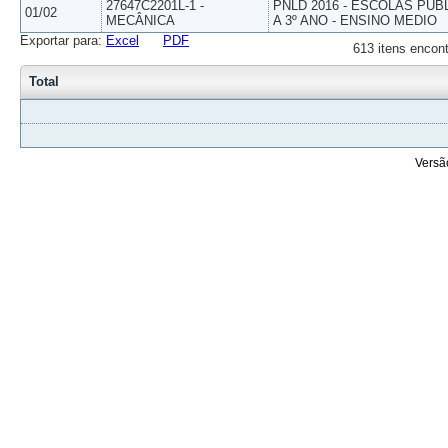
27647C2201L-1 -
PNLD 2016 - ESCOLAS PUB
01/02
MECÂNICA
A 3º ANO - ENSINO MEDIO
Exportar para:
Excel
PDF
613 itens encont
Total
Versã