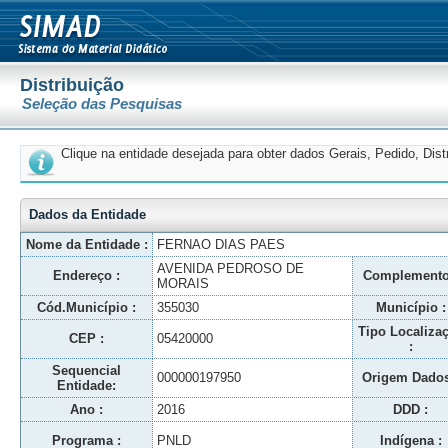
Distribuição
Seleção das Pesquisas
Clique na entidade desejada para obter dados Gerais, Pedido, Dis
Dados da Entidade
Nome da Entidade :
FERNAO DIAS PAES
AVENIDA PEDROSO DE
Endereço :
Complemento
MORAIS
Cód.Município :
355030
Município :
Tipo Localiza
CEP :
05420000
:
Sequencial
000000197950
Origem Dados
Entidade:
Ano :
2016
DDD :
Programa :
PNLD
Indígena :