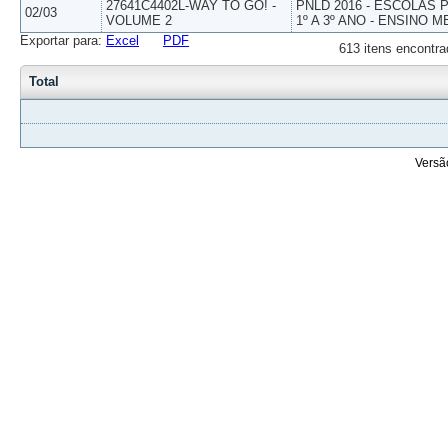
27641C4402L-WAY TO GO! -
PNLD 2016 - ESCOLAS
02/03
VOLUME 2
1º A 3º ANO - ENSINO M
Exportar para:
Excel
PDF
613 itens encontra
Total
Versã