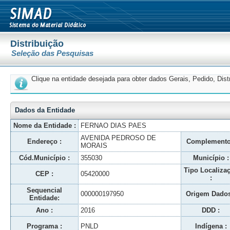
Distribuição
Seleção das Pesquisas
Clique na entidade desejada para obter dados Gerais, Pedido, Dis
Dados da Entidade
Nome da Entidade :
FERNAO DIAS PAES
AVENIDA PEDROSO DE
Endereço :
Complemento
MORAIS
Cód.Município :
355030
Município :
Tipo Localiza
CEP :
05420000
:
Sequencial
000000197950
Origem Dados
Entidade:
Ano :
2016
DDD :
Programa :
PNLD
Indígena :