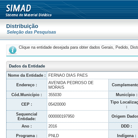
Distribuição
Seleção das Pesquisas
Clique na entidade desejada para obter dados Gerais, Pedido, Dis
Dados da Entidade
Nome da Entidade :
FERNAO DIAS PAES
AVENIDA PEDROSO DE
Endereço :
Complemento
MORAIS
Cód.Município :
355030
Município :
Tipo Localiza
CEP :
05420000
:
Sequencial
000000197950
Origem Dados
Entidade:
Ano :
2016
DDD :
Programa :
PNLD
Indígena :