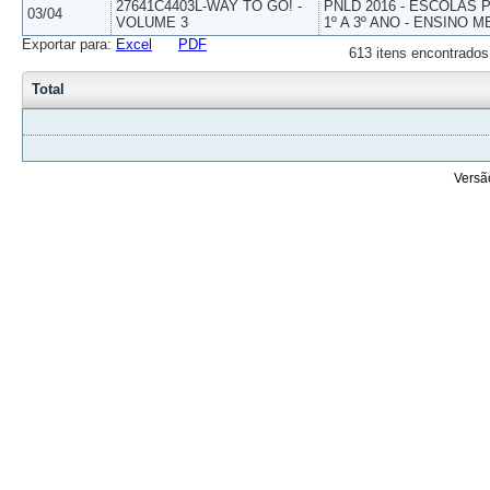
27641C4403L-WAY TO GO! -
PNLD 2016 - ESCOLAS
03/04
VOLUME 3
1º A 3º ANO - ENSINO M
Exportar para:
Excel
PDF
613 itens encontrados
Total
Versã