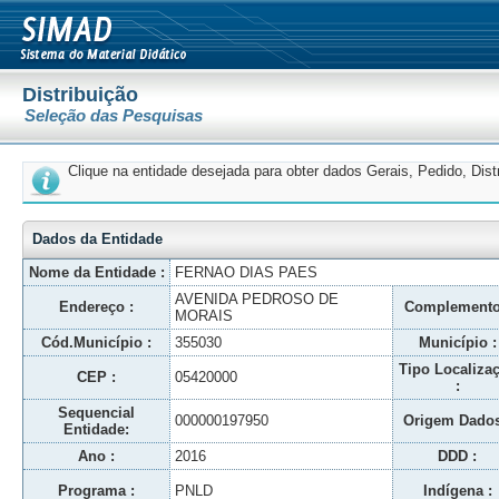
Distribuição
Seleção das Pesquisas
Clique na entidade desejada para obter dados Gerais, Pedido, Dis
Dados da Entidade
Nome da Entidade :
FERNAO DIAS PAES
AVENIDA PEDROSO DE
Endereço :
Complemento
MORAIS
Cód.Município :
355030
Município :
Tipo Localiza
CEP :
05420000
:
Sequencial
000000197950
Origem Dados
Entidade:
Ano :
2016
DDD :
Programa :
PNLD
Indígena :