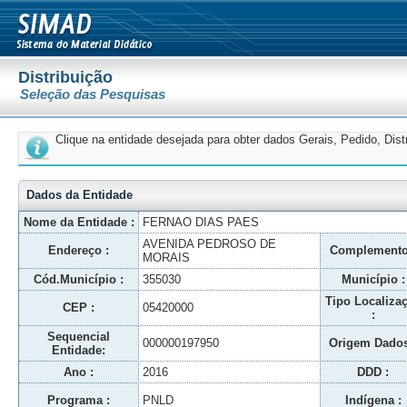
Distribuição
Seleção das Pesquisas
Clique na entidade desejada para obter dados Gerais, Pedido, Dis
Dados da Entidade
Nome da Entidade :
FERNAO DIAS PAES
AVENIDA PEDROSO DE
Endereço :
Complemento
MORAIS
Cód.Município :
355030
Município :
Tipo Localiza
CEP :
05420000
:
Sequencial
000000197950
Origem Dados
Entidade:
Ano :
2016
DDD :
Programa :
PNLD
Indígena :