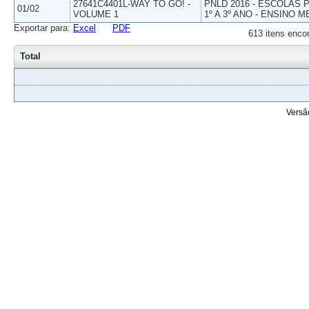
27641C4401L-WAY TO GO! -
PNLD 2016 - ESCOLAS
01/02
VOLUME 1
1º A 3º ANO - ENSINO M
Exportar para:
Excel
PDF
613 itens enco
Total
Versã