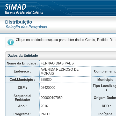
Distribuição
Seleção das Pesquisas
Clique na entidade desejada para obter dados Gerais, Pedido, Dis
Dados da Entidade
Nome da Entidade :
FERNAO DIAS PAES
AVENIDA PEDROSO DE
Endereço :
Complemento
MORAIS
Cód.Município :
355030
Município :
Tipo Localiza
CEP :
05420000
:
Sequencial
000000197950
Origem Dados
Entidade:
Ano :
2016
DDD :
Programa :
PNLD
Indígena :