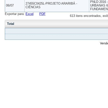
PNLD 2016
27455C0425L-PROJETO ARARIBÁ -
06/07
URBANAS 6º
CIÊNCIAS
FUNDAMEN
Exportar para:
Excel
PDF
613 itens encontrados, exi
Total
Versã