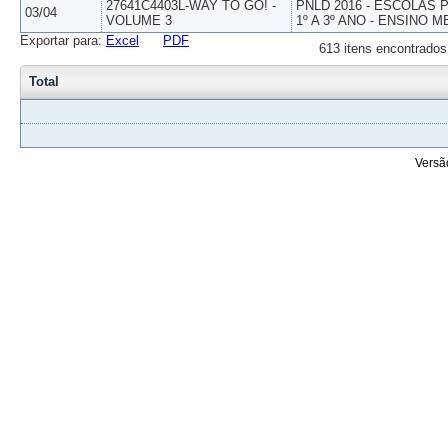
27641C4403L-WAY TO GO! -
PNLD 2016 - ESCOLAS
03/04
VOLUME 3
1º A 3º ANO - ENSINO M
Exportar para:
Excel
PDF
613 itens encontrados
Total
Versã