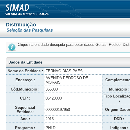
Distribuição
Seleção das Pesquisas
Clique na entidade desejada para obter dados Gerais, Pedido, Dis
Dados da Entidade
Nome da Entidade :
FERNAO DIAS PAES
AVENIDA PEDROSO DE
Endereço :
Complemento
MORAIS
Cód.Município :
355030
Município :
Tipo Localiza
CEP :
05420000
:
Sequencial
000000197950
Origem Dados
Entidade:
Ano :
2016
DDD :
Programa :
PNLD
Indígena :