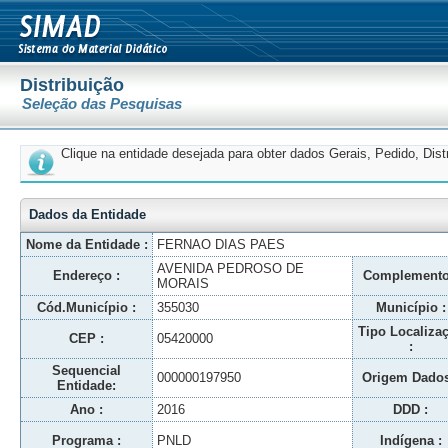
Distribuição
Seleção das Pesquisas
Clique na entidade desejada para obter dados Gerais, Pedido, Dis
Dados da Entidade
Nome da Entidade :
FERNAO DIAS PAES
AVENIDA PEDROSO DE
Endereço :
Complemento
MORAIS
Cód.Município :
355030
Município :
Tipo Localiza
CEP :
05420000
:
Sequencial
000000197950
Origem Dados
Entidade:
Ano :
2016
DDD :
Programa :
PNLD
Indígena :