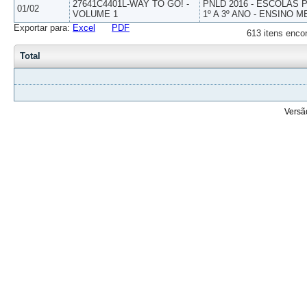
27641C4401L-WAY TO GO! -
PNLD 2016 - ESCOLAS
01/02
VOLUME 1
1º A 3º ANO - ENSINO M
Exportar para:
Excel
PDF
613 itens enco
Total
Versã