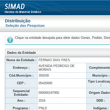
Distribuição
Seleção das Pesquisas
Clique na entidade desejada para obter dados Gerais, Pedido, Dis
Dados da Entidade
Nome da Entidade :
FERNAO DIAS PAES
AVENIDA PEDROSO DE
Endereço :
Complemento
MORAIS
Cód.Município :
355030
Município :
Tipo Localiza
CEP :
05420000
:
Sequencial
000000197950
Origem Dados
Entidade:
Ano :
2016
DDD :
Programa :
PNLD
Indígena :