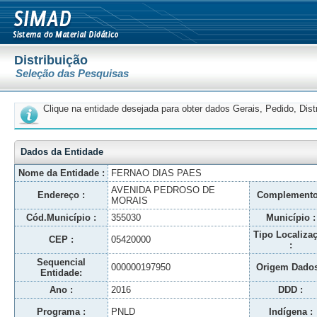
Distribuição
Seleção das Pesquisas
Clique na entidade desejada para obter dados Gerais, Pedido, Dis
Dados da Entidade
Nome da Entidade :
FERNAO DIAS PAES
AVENIDA PEDROSO DE
Endereço :
Complemento
MORAIS
Cód.Município :
355030
Município :
Tipo Localiza
CEP :
05420000
:
Sequencial
000000197950
Origem Dados
Entidade:
Ano :
2016
DDD :
Programa :
PNLD
Indígena :