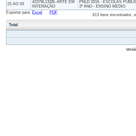
42379L1328L-ARTE EM
PNLD 2016 - ESCOLAS PUBLI
01 AO 03
INTERAÇÃO
3º ANO - ENSINO MEDIO
Exportar para:
Excel
PDF
613 itens encontrados, e
Total
Versã