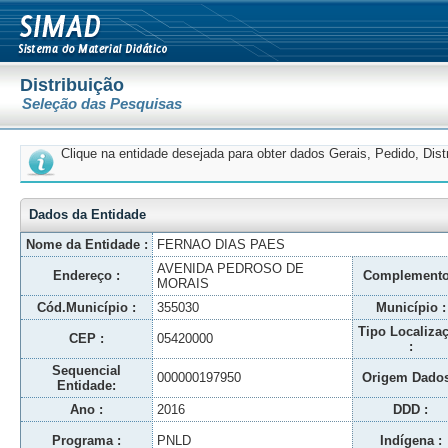
Distribuição
Seleção das Pesquisas
Clique na entidade desejada para obter dados Gerais, Pedido, Dis
Dados da Entidade
Nome da Entidade :
FERNAO DIAS PAES
AVENIDA PEDROSO DE
Endereço :
Complemento
MORAIS
Cód.Município :
355030
Município :
Tipo Localiza
CEP :
05420000
:
Sequencial
000000197950
Origem Dados
Entidade:
Ano :
2016
DDD :
Programa :
PNLD
Indígena :