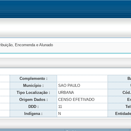
tribuição, Encomenda e Alunado
Complemento :
Ba
Município :
SAO PAULO
Tipo Localização :
URBANA
Cód.
Origem Dados :
CENSO EFETIVADO
Es
DDD :
11
Tel
Indígena :
N
Entidade