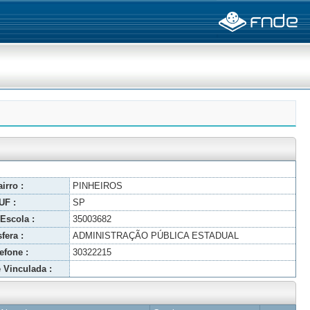
irro :
PINHEIROS
UF :
SP
Escola :
35003682
fera :
ADMINISTRAÇÃO PÚBLICA ESTADUAL
efone :
30322215
 Vinculada :