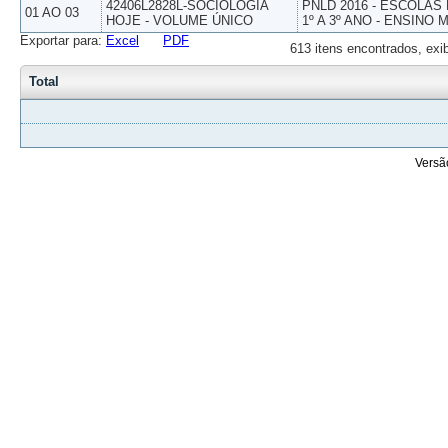
42406L2828L-SOCIOLOGIA
PNLD 2016 - ESCOLAS
01 AO 03
HOJE - VOLUME ÚNICO
1º A 3º ANO - ENSINO 
Exportar para:
Excel
PDF
613 itens encontrados, exi
Total
Versã