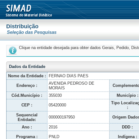
Distribuição
Seleção das Pesquisas
Clique na entidade desejada para obter dados Gerais, Pedido, Dis
Dados da Entidade
Nome da Entidade :
FERNAO DIAS PAES
AVENIDA PEDROSO DE
Endereço :
Complemento
MORAIS
Cód.Município :
355030
Município :
Tipo Localiza
CEP :
05420000
:
Sequencial
000000197950
Origem Dados
Entidade:
Ano :
2016
DDD :
Programa :
PNLD
Indígena :