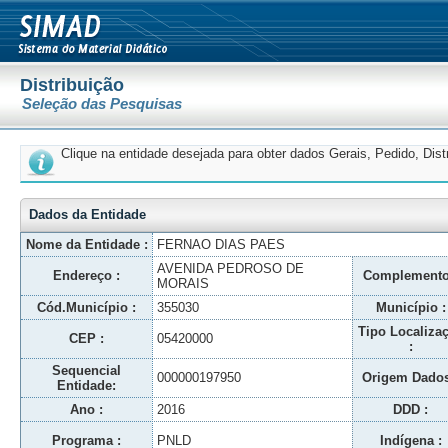
Distribuição
Seleção das Pesquisas
Clique na entidade desejada para obter dados Gerais, Pedido, Dis
Dados da Entidade
Nome da Entidade :
FERNAO DIAS PAES
AVENIDA PEDROSO DE
Endereço :
Complemento
MORAIS
Cód.Município :
355030
Município :
Tipo Localiza
CEP :
05420000
:
Sequencial
000000197950
Origem Dados
Entidade:
Ano :
2016
DDD :
Programa :
PNLD
Indígena :