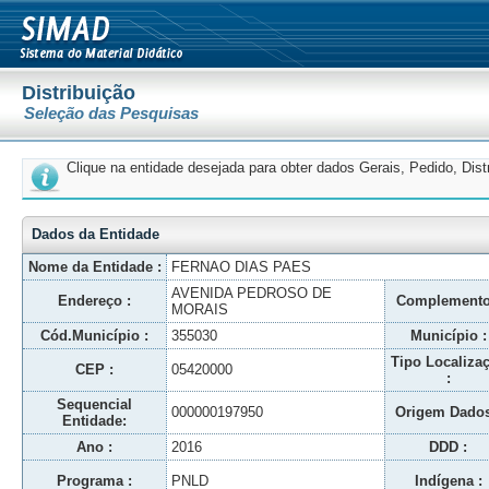
Distribuição
Seleção das Pesquisas
Clique na entidade desejada para obter dados Gerais, Pedido, Dis
Dados da Entidade
Nome da Entidade :
FERNAO DIAS PAES
AVENIDA PEDROSO DE
Endereço :
Complemento
MORAIS
Cód.Município :
355030
Município :
Tipo Localiza
CEP :
05420000
:
Sequencial
000000197950
Origem Dados
Entidade:
Ano :
2016
DDD :
Programa :
PNLD
Indígena :