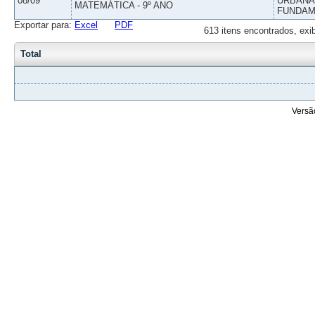
08/09
URBANAS
MATEMÁTICA - 9º ANO
FUNDAM
Exportar para:
Excel
PDF
613 itens encontrados, exi
Total
Versã