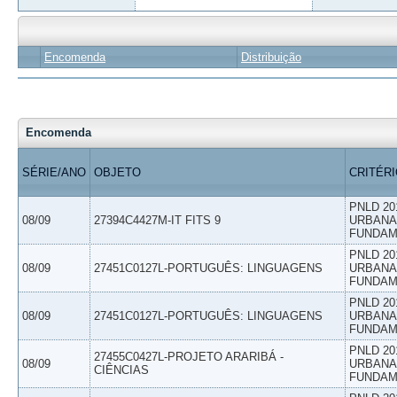
Encomenda
Distribuição
Encomenda
SÉRIE/ANO
OBJETO
CRITÉR
PNLD 20
08/09
27394C4427M-IT FITS 9
URBANAS
FUNDAM
PNLD 20
08/09
27451C0127L-PORTUGUÊS: LINGUAGENS
URBANAS
FUNDAM
PNLD 20
08/09
27451C0127L-PORTUGUÊS: LINGUAGENS
URBANAS
FUNDAM
PNLD 20
27455C0427L-PROJETO ARARIBÁ -
08/09
URBANAS
CIÊNCIAS
FUNDAM