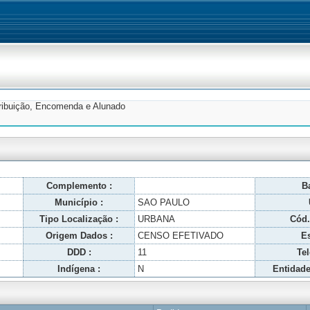
tribuição, Encomenda e Alunado
Complemento :
Ba
Município :
SAO PAULO
Tipo Localização :
URBANA
Cód.
Origem Dados :
CENSO EFETIVADO
Es
DDD :
11
Tel
Indígena :
N
Entidade