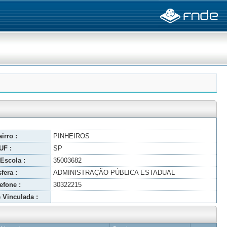
irro :
PINHEIROS
UF :
SP
Escola :
35003682
fera :
ADMINISTRAÇÃO PÚBLICA ESTADUAL
efone :
30322215
 Vinculada :