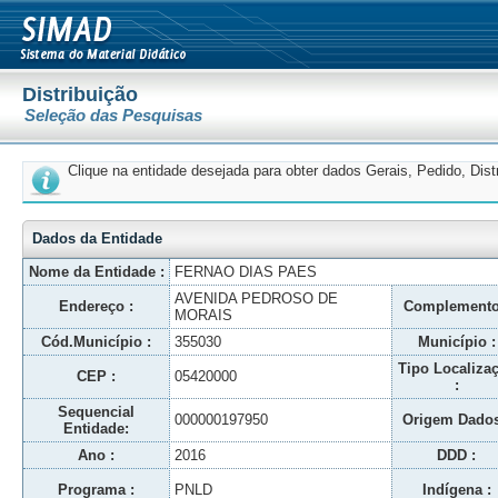
Distribuição
Seleção das Pesquisas
Clique na entidade desejada para obter dados Gerais, Pedido, Dis
Dados da Entidade
Nome da Entidade :
FERNAO DIAS PAES
AVENIDA PEDROSO DE
Endereço :
Complemento
MORAIS
Cód.Município :
355030
Município :
Tipo Localiza
CEP :
05420000
:
Sequencial
000000197950
Origem Dados
Entidade:
Ano :
2016
DDD :
Programa :
PNLD
Indígena :