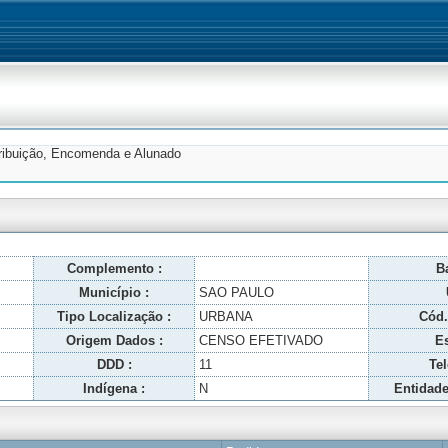
tribuição, Encomenda e Alunado
Complemento :
Ba
Município :
SAO PAULO
Tipo Localização :
URBANA
Cód.
Origem Dados :
CENSO EFETIVADO
Es
DDD :
11
Tel
Indígena :
N
Entidade