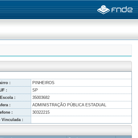
irro :
PINHEIROS
UF :
SP
Escola :
35003682
fera :
ADMINISTRAÇÃO PÚBLICA ESTADUAL
efone :
30322215
 Vinculada :