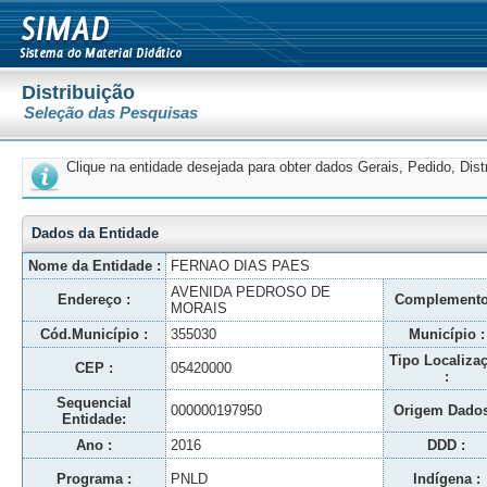
Distribuição
Seleção das Pesquisas
Clique na entidade desejada para obter dados Gerais, Pedido, Dis
Dados da Entidade
Nome da Entidade :
FERNAO DIAS PAES
AVENIDA PEDROSO DE
Endereço :
Complemento
MORAIS
Cód.Município :
355030
Município :
Tipo Localiza
CEP :
05420000
:
Sequencial
000000197950
Origem Dados
Entidade:
Ano :
2016
DDD :
Programa :
PNLD
Indígena :