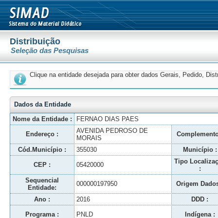
Distribuição
Seleção das Pesquisas
Clique na entidade desejada para obter dados Gerais, Pedido, Dis
Dados da Entidade
Nome da Entidade :
FERNAO DIAS PAES
AVENIDA PEDROSO DE
Endereço :
Complemento
MORAIS
Cód.Município :
355030
Município :
Tipo Localiza
CEP :
05420000
:
Sequencial
000000197950
Origem Dados
Entidade:
Ano :
2016
DDD :
Programa :
PNLD
Indígena :