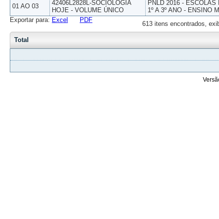
42406L2828L-SOCIOLOGIA
PNLD 2016 - ESCOLAS
01 AO 03
HOJE - VOLUME ÚNICO
1º A 3º ANO - ENSINO 
Exportar para:
Excel
PDF
613 itens encontrados, exi
Total
Versã