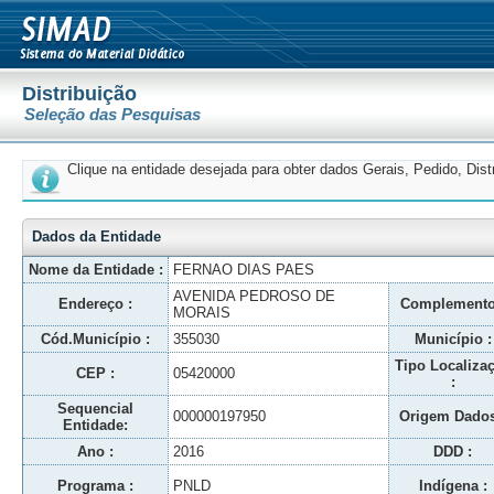
Distribuição
Seleção das Pesquisas
Clique na entidade desejada para obter dados Gerais, Pedido, Dis
Dados da Entidade
Nome da Entidade :
FERNAO DIAS PAES
AVENIDA PEDROSO DE
Endereço :
Complemento
MORAIS
Cód.Município :
355030
Município :
Tipo Localiza
CEP :
05420000
:
Sequencial
000000197950
Origem Dados
Entidade:
Ano :
2016
DDD :
Programa :
PNLD
Indígena :