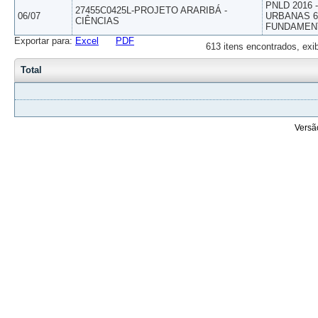
PNLD 2016
27455C0425L-PROJETO ARARIBÁ -
06/07
URBANAS 6º
CIÊNCIAS
FUNDAMEN
Exportar para:
Excel
PDF
613 itens encontrados, exi
Total
Versã