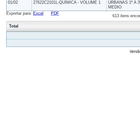
01/02
27622C2101L-QUÍMICA - VOLUME 1
URBANAS 1º A 3
MEDIO
Exportar para:
Excel
PDF
613 itens enco
Total
Versã