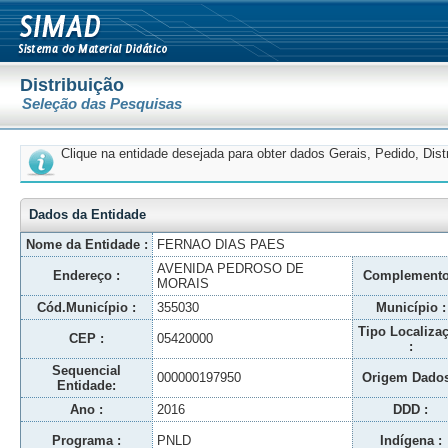
Distribuição
Seleção das Pesquisas
Clique na entidade desejada para obter dados Gerais, Pedido, Dis
Dados da Entidade
Nome da Entidade :
FERNAO DIAS PAES
AVENIDA PEDROSO DE
Endereço :
Complemento
MORAIS
Cód.Município :
355030
Município :
Tipo Localiza
CEP :
05420000
:
Sequencial
000000197950
Origem Dados
Entidade:
Ano :
2016
DDD :
Programa :
PNLD
Indígena :