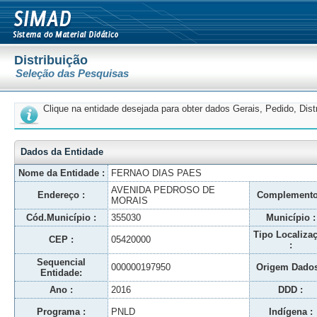
Distribuição
Seleção das Pesquisas
Clique na entidade desejada para obter dados Gerais, Pedido, Dis
Dados da Entidade
Nome da Entidade :
FERNAO DIAS PAES
AVENIDA PEDROSO DE
Endereço :
Complemento
MORAIS
Cód.Município :
355030
Município :
Tipo Localiza
CEP :
05420000
:
Sequencial
000000197950
Origem Dados
Entidade:
Ano :
2016
DDD :
Programa :
PNLD
Indígena :