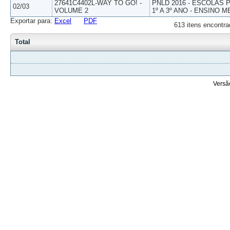
27641C4402L-WAY TO GO! -
PNLD 2016 - ESCOLAS
02/03
VOLUME 2
1º A 3º ANO - ENSINO M
Exportar para:
Excel
PDF
613 itens encontra
Total
Versã