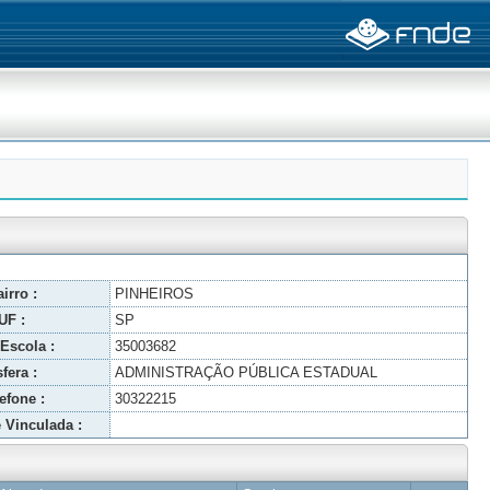
irro :
PINHEIROS
UF :
SP
Escola :
35003682
fera :
ADMINISTRAÇÃO PÚBLICA ESTADUAL
efone :
30322215
 Vinculada :