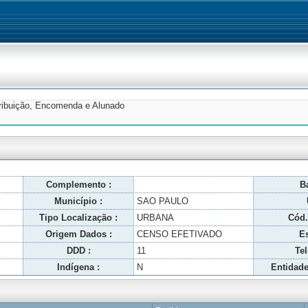
tribuição, Encomenda e Alunado
Complemento :
Ba
Município :
SAO PAULO
Tipo Localização :
URBANA
Cód.
Origem Dados :
CENSO EFETIVADO
Es
DDD :
11
Tel
Indígena :
N
Entidade