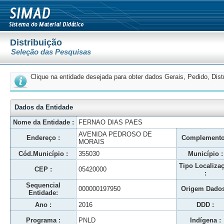
Distribuição
Seleção das Pesquisas
Clique na entidade desejada para obter dados Gerais, Pedido, Dis
Dados da Entidade
Nome da Entidade :
FERNAO DIAS PAES
AVENIDA PEDROSO DE
Endereço :
Complemento
MORAIS
Cód.Município :
355030
Município :
Tipo Localiza
CEP :
05420000
:
Sequencial
000000197950
Origem Dados
Entidade:
Ano :
2016
DDD :
Programa :
PNLD
Indígena :