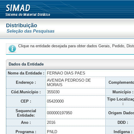
Distribuição
Seleção das Pesquisas
Clique na entidade desejada para obter dados Gerais, Pedido, Dis
Dados da Entidade
Nome da Entidade :
FERNAO DIAS PAES
AVENIDA PEDROSO DE
Endereço :
Complemento
MORAIS
Cód.Município :
355030
Município :
Tipo Localiza
CEP :
05420000
:
Sequencial
000000197950
Origem Dados
Entidade:
Ano :
2016
DDD :
Programa :
PNLD
Indígena :