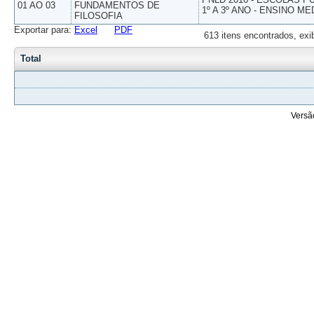
01 AO 03
FUNDAMENTOS DE
1º A 3º ANO - ENSINO ME
FILOSOFIA
Exportar para:
Excel
PDF
613 itens encontrados, exi
Total
Versã