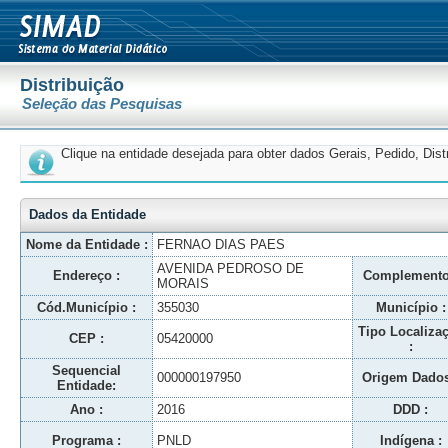
Distribuição
Seleção das Pesquisas
Clique na entidade desejada para obter dados Gerais, Pedido, Dis
Dados da Entidade
Nome da Entidade :
FERNAO DIAS PAES
AVENIDA PEDROSO DE
Endereço :
Complemento
MORAIS
Cód.Município :
355030
Município :
Tipo Localiza
CEP :
05420000
:
Sequencial
000000197950
Origem Dados
Entidade:
Ano :
2016
DDD :
Programa :
PNLD
Indígena :