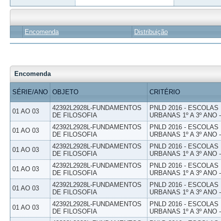
Encomenda
Distribuição
Encomenda
SÉRIE/ANO
OBJETO
CRITÉRIO
42392L2928L-FUNDAMENTOS
PNLD 2016 - ESCOLAS
01 AO 03
DE FILOSOFIA
URBANAS 1º A 3º ANO 
42392L2928L-FUNDAMENTOS
PNLD 2016 - ESCOLAS
01 AO 03
DE FILOSOFIA
URBANAS 1º A 3º ANO 
42392L2928L-FUNDAMENTOS
PNLD 2016 - ESCOLAS
01 AO 03
DE FILOSOFIA
URBANAS 1º A 3º ANO 
42392L2928L-FUNDAMENTOS
PNLD 2016 - ESCOLAS
01 AO 03
DE FILOSOFIA
URBANAS 1º A 3º ANO 
42392L2928L-FUNDAMENTOS
PNLD 2016 - ESCOLAS
01 AO 03
DE FILOSOFIA
URBANAS 1º A 3º ANO 
42392L2928L-FUNDAMENTOS
PNLD 2016 - ESCOLAS
01 AO 03
DE FILOSOFIA
URBANAS 1º A 3º ANO 