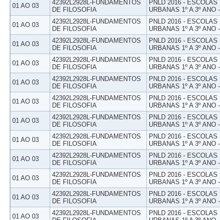
42392L2928L-FUNDAMENTOS
PNLD 2016 - ESCOLAS
01 AO 03
DE FILOSOFIA
URBANAS 1º A 3º ANO 
42392L2928L-FUNDAMENTOS
PNLD 2016 - ESCOLAS
01 AO 03
DE FILOSOFIA
URBANAS 1º A 3º ANO 
42392L2928L-FUNDAMENTOS
PNLD 2016 - ESCOLAS
01 AO 03
DE FILOSOFIA
URBANAS 1º A 3º ANO 
42392L2928L-FUNDAMENTOS
PNLD 2016 - ESCOLAS
01 AO 03
DE FILOSOFIA
URBANAS 1º A 3º ANO 
42392L2928L-FUNDAMENTOS
PNLD 2016 - ESCOLAS
01 AO 03
DE FILOSOFIA
URBANAS 1º A 3º ANO 
42392L2928L-FUNDAMENTOS
PNLD 2016 - ESCOLAS
01 AO 03
DE FILOSOFIA
URBANAS 1º A 3º ANO 
42392L2928L-FUNDAMENTOS
PNLD 2016 - ESCOLAS
01 AO 03
DE FILOSOFIA
URBANAS 1º A 3º ANO 
42392L2928L-FUNDAMENTOS
PNLD 2016 - ESCOLAS
01 AO 03
DE FILOSOFIA
URBANAS 1º A 3º ANO 
42392L2928L-FUNDAMENTOS
PNLD 2016 - ESCOLAS
01 AO 03
DE FILOSOFIA
URBANAS 1º A 3º ANO 
42392L2928L-FUNDAMENTOS
PNLD 2016 - ESCOLAS
01 AO 03
DE FILOSOFIA
URBANAS 1º A 3º ANO 
42392L2928L-FUNDAMENTOS
PNLD 2016 - ESCOLAS
01 AO 03
DE FILOSOFIA
URBANAS 1º A 3º ANO 
42392L2928L-FUNDAMENTOS
PNLD 2016 - ESCOLAS
01 AO 03