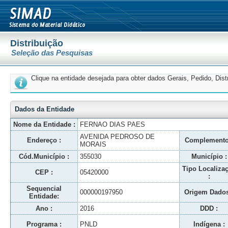
Distribuição
Seleção das Pesquisas
Clique na entidade desejada para obter dados Gerais, Pedido, Dis
Dados da Entidade
Nome da Entidade :
FERNAO DIAS PAES
AVENIDA PEDROSO DE
Endereço :
Complemento
MORAIS
Cód.Município :
355030
Município :
Tipo Localiza
CEP :
05420000
:
Sequencial
000000197950
Origem Dados
Entidade:
Ano :
2016
DDD :
Programa :
PNLD
Indígena :