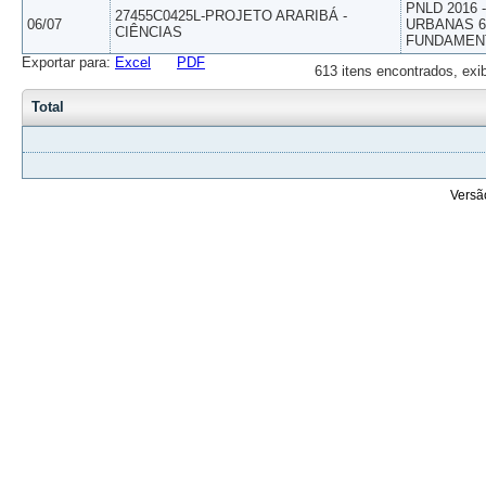
PNLD 2016
27455C0425L-PROJETO ARARIBÁ -
06/07
URBANAS 6º
CIÊNCIAS
FUNDAMEN
Exportar para:
Excel
PDF
613 itens encontrados, exi
Total
Versã